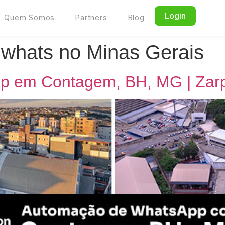
Login
Quem Somos
Partners
Blog
whats no Minas Gerais
p em Contagem, BH, MG | Zar