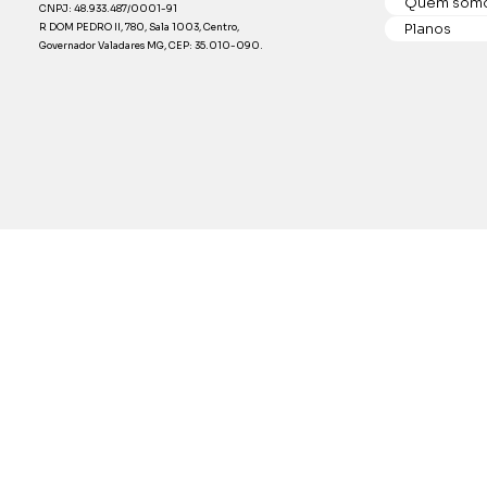
Quem som
CNPJ: 48.933.487/0001-91
Planos
R DOM PEDRO II, 780, Sala 1003, Centro,
Governador Valadares MG, CEP: 35.010-090.