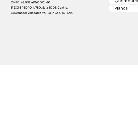
Quem som
CNPJ: 48.933.487/0001-91
Planos
R DOM PEDRO II, 780, Sala 1003, Centro,
Governador Valadares MG, CEP: 35.010-090.