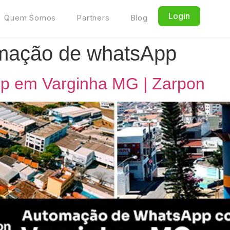
Login
Quem Somos
Partners
Blog
omação de whatsApp
p em Varginha MG | Zarpon