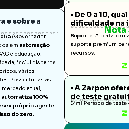
▪️ De 0 a 10, qua
ra e sobre a
dificuldade na
Nota 
Suporte
. A plataforma
leira
(Governador
suporte premium par
zada em
automação
recursos.
SAC e educação;
icada, inclui disparos
ricos, vários
es. Possui todas as
▪️ A Zarpon ofe
o mercado atual,
de teste gratui
e automatiza 100%
Sim! Período de teste 
e seu próprio agente
isso do zero.