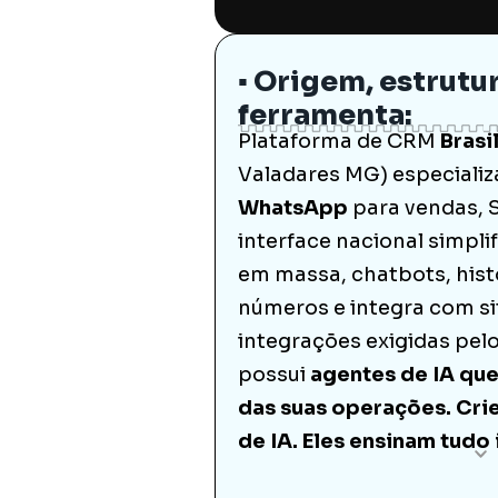
▪️ Origem, estrutu
ferramenta:
Plataforma de CRM
Brasi
Valadares MG) especiali
WhatsApp
para vendas, 
interface nacional simplif
em massa, chatbots, histó
números e integra com sit
integrações exigidas pel
possui
agentes de IA qu
das suas operações. Cri
de IA. Eles ensinam tudo 