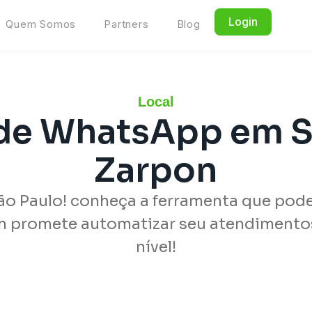
Login
Quem Somos
Partners
Blog
Local
e WhatsApp em Sã
Zarpon
ão Paulo! conheça a ferramenta que pod
n promete automatizar seu atendimentos 
nível!