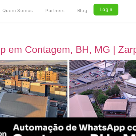
Login
Quem Somos
Partners
Blog
p em Contagem, BH, MG | Zar